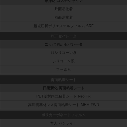
東洋紡 コスモシャイン
片面易接着
両面易接着
超複屈折ポリエステルフィルム SRF
PETセパレータ
ニッパ PETセパレータ
非シリコーン系
シリコーン系
フッ素系
両面粘着シート
日榮新化 両面粘着シート
PET基材両面粘着シート Neo Fix
高透明基材レス両面粘着シート MHM-FWD
ポリカーボネートフィルム
帝人 パンライト