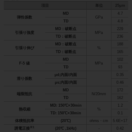
項目
単位
25μm
MD
4.7
弾性係数
GPa
TD
4.8
MD：破断点
229
引張り強度
MPa
TD：破断点
236
MD：破断点
188
引張り伸び
%
TD：破断点
165
MD
102
F-5 値
MPa
TD
93
μd;内面/内面
0.35
滑り係数
μs;内面/内面
0.46
MD
172
端裂抵抗
N/20mm
TD
162
MD: 150℃×30min
1.2
熱収縮
%
TD: 150℃×30min
0.1
体積抵抗率
(20℃)
ohms・cm
5.6E+17
※1
誘電正接
(20℃ ,1kHz)
-
0.42