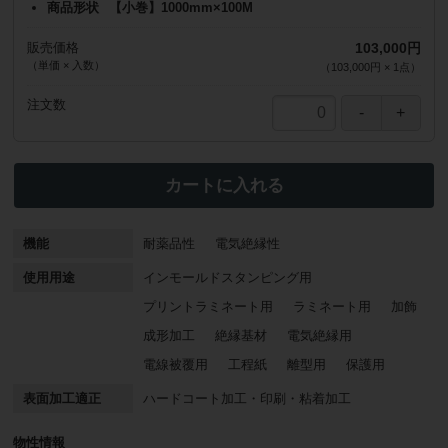
商品形状
【小巻】1000mm×100M
販売価格
103,000円
（単価 × 入数）
（
103,000円
×
1
点
）
注文数
カートに入れる
耐薬品性
電気絶縁性
インモールドスタンピング用
プリントラミネート用
ラミネート用
加飾
成形加工
絶縁基材
電気絶縁用
電線被覆用
工程紙
離型用
保護用
表面加工適正
ハードコート加工・印刷・粘着加工