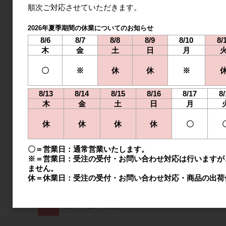
順次ご対応させていただきます。
2
3
4
5
6
7
8
2026年夏季期間の休業についてのお知らせ
9
10
11
12
13
14
15
8/6
8/7
8/8
8/9
8/10
8/
16
17
18
19
20
21
22
木
金
土
日
月
23
24
25
26
27
28
29
〇
※
休
休
※
30
31
8/13
8/14
8/15
8/16
8/17
8/
2026年9月
木
金
土
日
月
日
月
火
水
木
金
土
休
休
休
休
〇
1
2
3
4
5
〇＝営業日：通常営業いたします。
6
7
8
9
10
11
12
※＝営業日：受注の受付・お問い合わせ対応は行いますが
ません。
13
14
15
16
17
18
19
休＝休業日：受注の受付・お問い合わせ対応・商品の出荷
20
21
22
23
24
25
26
27
28
29
30