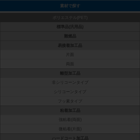
素材で探す
ポリエステル(PET)
標準品(汎用品)
難燃品
易接着加工品
片面
両面
離型加工品
非シリコーンタイプ
シリコーンタイプ
フッ素タイプ
粘着加工品
強粘着(両面)
微粘着(片面)
ハードコート加工品