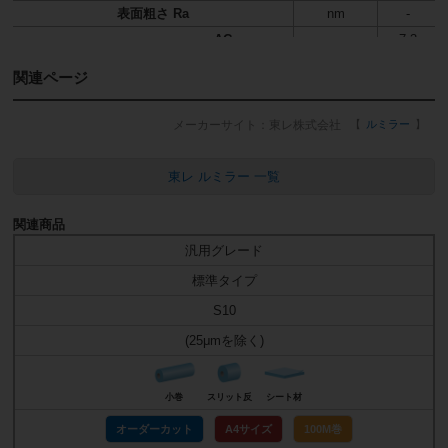
表面粗さ Ra
nm
-
AC
7.3
絶縁破壊電圧
kV
DC
12.8
関連ページ
透過率
%
89
ヘイズ
%
3.7
東レ株式会社
ルミラー
この値は代表物性値であり、保証値ではありません。
※1誘電正接
東レ ルミラー 一覧
関連商品
汎用グレード
標準タイプ
S10
(25μmを除く)
小巻
スリット反
シート材
オーダーカット
A4サイズ
100M巻