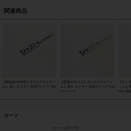
関連商品
【規格品100M巻】ポリエステルフィ
【定形A4サイズ】ポリエステルフィ
【オーダ
ルム 東レ ルミラー 汎用グレード X53
ルム 東レ ルミラー 汎用グレード H10
ィルム 
(ヘイジー)
T60 (高
カート
カートは空です