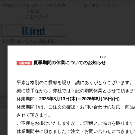
従来のジャストルのページをご利用
コーポレートサイト
の方は
こちらをクリック
覗き見防止フィルム 液晶保護フィル
ム
オンライン発注サイト
1
2
夏季期間の休業についてのお知らせ
長期休暇
平素は格別のご愛顧を賜り、誠にありがとうございます。
誠に勝手ながら、弊社では下記の期間休業とさせて頂きま
休業期間：
2026年8月13日(木)～2026年8月16日(日)
休業期間中は、ご注文の確認・お問い合わせの対応・商品
2026年8月
させて頂きます。
日
月
火
水
木
金
土
ご不便をお掛けいたしますが、ご理解とご協力を賜ります
休業期間中に頂きましたご注文・お問い合わせにつきまし
1