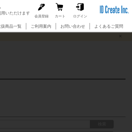
ら
利用いただけます
C
会員登録
カート
ログイン
l
o
取扱商品一覧
ご利用案内
お問い合わせ
よくあるご質問
s
e
検索