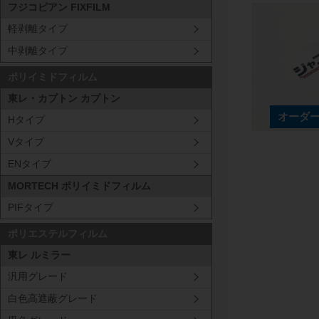
フジコピアン FIXFILM
軽剥離タイプ
中剥離タイプ
ポリイミドフィルム
東レ・カプトン カプトン
Hタイプ
Vタイプ
ENタイプ
厚み
MORTECH ポリイミドフィルム
130
μm
PIFタイプ
ポリエステルフィルム
東レ ルミラー
180
μm
汎用グレード
白色高遮蔽グレード
200
μm