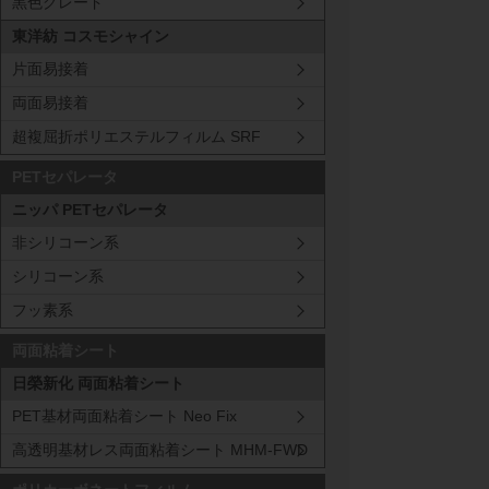
黒色グレード
東洋紡 コスモシャイン
片面易接着
250
μm
両面易接着
超複屈折ポリエステルフィルム SRF
300
μm
PETセパレータ
ニッパ PETセパレータ
非シリコーン系
シリコーン系
フッ素系
両面粘着シート
日榮新化 両面粘着シート
PET基材両面粘着シート Neo Fix
高透明基材レス両面粘着シート MHM-FWD