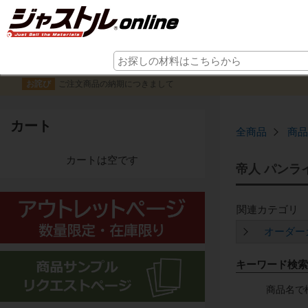
ご注文商品の納期につきまして
お詫び
カート
全商品
商品
カートは空です
帝人 パンラ
オーダー
キーワード検索
商品名で