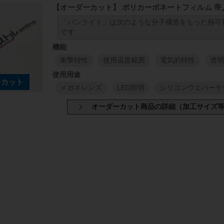
【オーダーカット】 ポリカーボネートフィルム 帝
「パンライト」は次のような分子構造をもった熱可
です
衝撃特性
使用温度範囲
電気的特性
透明
メガネレンズ
LED照明
シリコンウエハーケ
原反幅
小巻
1000
1000
mm
mm
1
M
1000
1000
mm
mm
1
M
1000
1000
mm