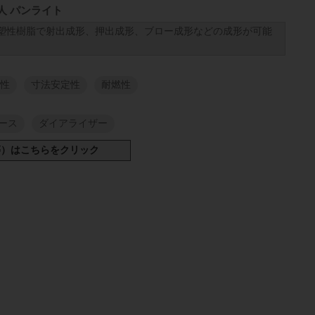
人 パンライト
塑性樹脂で射出成形、押出成形、ブロー成形などの成形が可能
性
寸法安定性
耐燃性
ース
ダイアライザー
スリット反
シート材
100
mm
980
mm
50
mm
980
mm
100
mm
1000
1
M
mm
100
mm
980
mm
50
mm
980
mm
100
mm
1000
1
M
mm
100
mm
980
mm
50
mm
980
mm
100
mm
1000