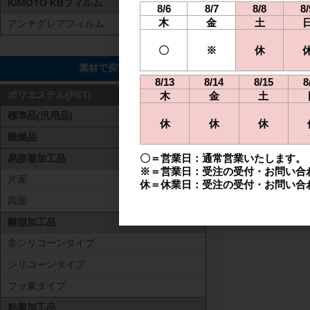
KIMOTO KBフィルム
8/6
8/7
8/8
8/
木
金
土
アンチグレアフィルム
〇
※
休
素材で探す
8/13
8/14
8/15
8
木
金
土
ポリエステル(PET)
標準品(汎用品)
休
休
休
難燃品
〇＝営業日：通常営業いたします。
易接着加工品
※＝営業日：受注の受付・お問い合
片面
休＝休業日：受注の受付・お問い合
両面
離型加工品
非シリコーンタイプ
シリコーンタイプ
フッ素タイプ
粘着加工品