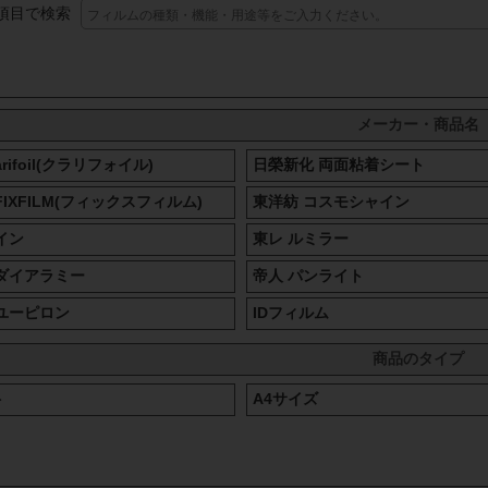
項目で検索
メーカー・商品名
rifoil(クラリフォイル)
日榮新化 両面粘着シート
IXFILM(フィックスフィルム)
東洋紡 コスモシャイン
イン
東レ ルミラー
ダイアラミー
帝人 パンライト
ユーピロン
IDフィルム
商品のタイプ
ト
A4サイズ