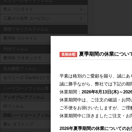
ポリカーボネートフィルム
帝人 パンライト
三菱ガス化学 ユーピロン
透明リサイクルフィルム
東洋紡 リシャイン
PENフィルム
夏季期間の休業につい
長期休暇
東洋紡 テオネックス
生分解性フィルム
平素は格別のご愛顧を賜り、誠にあ
セラニーズ Clarifoil (クラリフォイル)
誠に勝手ながら、弊社では下記の期
ハードコートフィルム等
休業期間：
2026年8月13日(木)～202
アンチグレアフィルム
休業期間中は、ご注文の確認・お問
IDフィルム
ご不便をお掛けいたしますが、ご理
休業期間中に頂きましたご注文・お
防眩ハードコートフィルム
東レ タフトップ
2026年夏季期間の休業についてのお