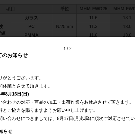
項目
単位
MHM-FWD25
MHM-FWD
ガラス
11.6
13.1
験
PC
N/25mm
11.3
13.0
定値
PMMA
11.8
13.8
性値であり、保証値ではありません。
1
2
てのお知らせ
りがとうございます。
間休業とさせて頂きます。
6年8月16日(日)
日榮新化 両面粘着シート 一覧
い合わせの対応・商品の加工・出荷作業をお休みさせて頂きます。
解とご協力を賜りますようお願い申し上げます。
問い合わせにつきましては、
8月17日(月)以降に
順次ご対応させてい
類
品番
知らせ
面粘着シート
Neo Fix 30 / Neo Fix 80 / Neo Fix 100