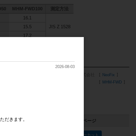
50
MHM-FWD100
測定方法
16.1
15.5
JIS Z 1528
17.2
2026-08-03
日榮新化株式会社
NeoFix
MHM-FWD
ただきます。
対応形状
商品ページ
オーダーカット