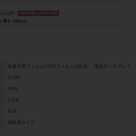
ト商品送料
0 厚さ:100μm
各種光学フィルムやITOフィルムの貼合
液晶ディスプレイ、
92.0%
0.4%
1.478
4.58
強粘着タイプ