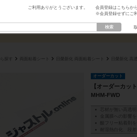
会員登録はこちらか
※会員登録せずにご
検索
ら探す
両面粘着シート
日榮新化 両面粘着シート
日榮新化 高透
【オーダーカット
MHM-FWD
芯材が無い高透明
金属膜への影響を
酸フリー粘着剤を
耐湿熱白化、段差