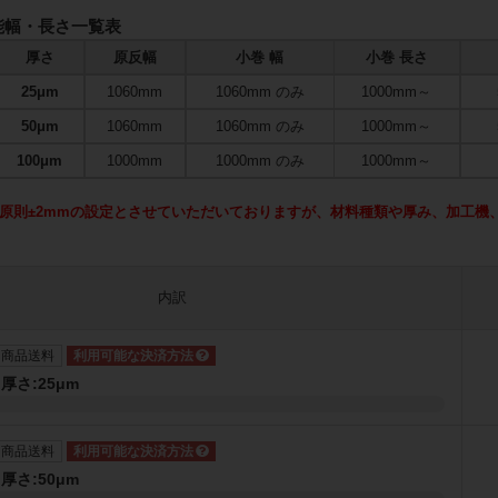
能幅・長さ一覧表
厚さ
原反幅
小巻 幅
小巻 長さ
25μm
1060mm
1060mm
のみ
1000mm～
50μm
1060mm
1060mm
のみ
1000mm～
100μm
1000mm
1000mm
のみ
1000mm～
原則±2mmの設定とさせていただいておりますが、材料種類や厚み、加工機
内訳
ト商品送料
 厚さ:25μm
ト商品送料
 厚さ:50μm