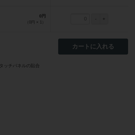
0円
（
0円
×
1
）
カートに入れる
タッチパネルの貼合