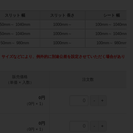
スリット 幅
スリット 長さ
シート 幅
50mm～
1040mm
1000mm～
100mm～
1040mm
50mm～
1040mm
1000mm～
100mm～
1040mm
50mm～
980mm
1000mm～
100mm～
980mm
、サイズなどにより、例外的に別途公差を設定させていただく場合があり
販売価格
注文数
（単価 × 入数）
0円
（
0円
×
1
）
0円
（
0円
×
1
）