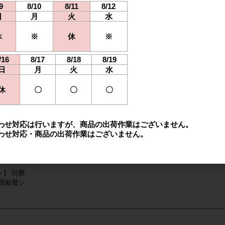
9
8/10
8/11
8/12
小巻
日
月
火
水
ス両面粘着シー
MHM-FWD25 / MHM-FWD50 / MHM-FWD
ト
100
小巻
休
※
休
※
/16
8/17
8/18
8/19
品
日
月
火
水
休
〇
〇
〇
わせ対応は行いますが、商品の出荷作業はございません。
わせ対応・商品の出荷作業はございません。
】 日榮
両面粘着シ