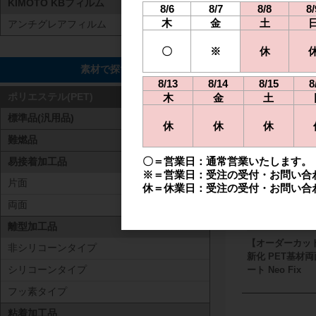
KIMOTO KBフィルム
8/6
8/7
8/8
8/
木
金
土
アンチグレアフィルム
高透明基材レ
〇
※
休
素材で探す
8/13
8/14
8/15
8
関連商
木
金
土
ポリエステル(PET)
標準品(汎用品)
休
休
休
難燃品
〇＝営業日：通常営業いたします。
易接着加工品
※＝営業日：受注の受付・お問い合
片面
休＝休業日：受注の受付・お問い合
両面
離型加工品
【オーダーカット
非シリコーンタイプ
新化 PET基材
シリコーンタイプ
ート Neo Fix
フッ素タイプ
粘着加工品