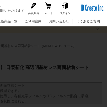
ら
利用いただけます
C
会員登録
カート
ログイン
l
o
取扱商品一覧
ご利用案内
お問い合わせ
よくあるご質問
s
e
明基材レス両面粘着シート (MHM-FWDシリーズ)
】 日榮新化 高透明基材レス両面粘着シート
両面粘着シート
低減できる。
使用し、各種光学フィルムやITOフィルムの貼合に最適。
吸収性に優れる。