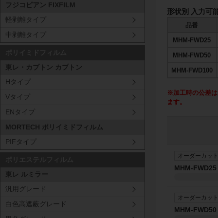
フジコピアン FIXFILM
形状別 入力可
軽剥離タイプ
品番
中剥離タイプ
MHM-FWD25
ポリイミドフィルム
MHM-FWD50
東レ・カプトン カプトン
MHM-FWD100
Hタイプ
※加工時の公差は
Vタイプ
ます。
ENタイプ
MORTECH ポリイミドフィルム
PIFタイプ
オーダーカッ
ポリエステルフィルム
MHM-FWD25
東レ ルミラー
汎用グレード
オーダーカッ
白色高遮蔽グレード
MHM-FWD50