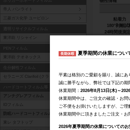
ポリカーボネートフィルム
帝人 パンライト
三菱ガス化学 ユーピロン
粘着力
180°剥離試
透明リサイクルフィルム
24時間後測
東洋紡 リシャイン
この値は代表物
PENフィルム
夏季期間の休業につい
長期休暇
関連ページ
東洋紡 テオネックス
生分解性フィルム
平素は格別のご愛顧を賜り、誠にあ
セラニーズ Clarifoil (クラリフォイル)
誠に勝手ながら、弊社では下記の期
ハードコートフィルム等
休業期間：
2026年8月13日(木)～202
アンチグレアフィルム
休業期間中は、ご注文の確認・お問
IDフィルム
関連商品
ご不便をお掛けいたしますが、ご理
休業期間中に頂きましたご注文・お
防眩ハードコートフィルム
種
東レ タフトップ
2026年夏季期間の休業についてのお
PET基材両