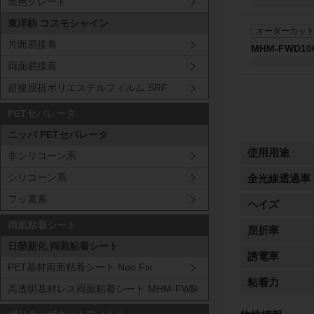
黒色グレード
東洋紡 コスモシャイン
オーダーカッ
片面易接着
MHM-FWD10
両面易接着
超複屈折ポリエステルフィルム SRF
PETセパレータ
ニッパ PETセパレータ
非シリコーン系
全光線透過率
シリコーン系
フッ素系
ヘイズ
両面粘着シート
屈折率
日榮新化 両面粘着シート
誘電率
PET基材両面粘着シート Neo Fix
粘着力
高透明基材レス両面粘着シート MHM-FWD