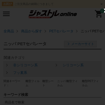
ご注文商品の納期につきまして
お詫び
0
全商品
商品から探す
PETセパレータ
ニッパ PETセ
ニッパ PETセパレータ
メーカーサイト
非シリコーン系
シリコーン系
フッ素系
離型フィル
離型シー
ニッパ 離型フィ
離型PETフィ
ム
ト
ルム
ルム
キーワード検索
商品名で検索