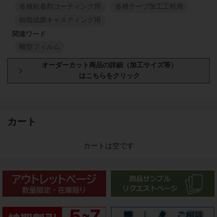
各種粘着剤コーティング用
各種テープ加工工程用
樹脂成膜キャスティング用
離型フィルム
型番・厚み
原反幅
小巻
スリット
1150
mm
50
mm
113
SS4A
カート
1150
mm
50
μm
1
M
1
M
カートは空です
1150
mm
50
mm
113
SS4C
1150
mm
50
μm
1
M
1
M