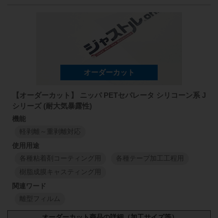
型番・厚み
原反幅
小巻
スリット
1135
mm
50
mm
111
J0L
1135
mm
38
μm
1
M
1
M
1150
mm
50
mm
113
J0L
1150
mm
【オーダーカット】 ニッパ PETセパレータ シリコーン系 J
50
μm
シリーズ (耐大気暴露性)
1
M
1
M
軽剥離～重剥離対応
1150
mm
50
mm
113
J0
1150
mm
75
μm
各種粘着剤コーティング用
各種テープ加工工程用
1
M
1
M
樹脂成膜キャスティング用
1150
mm
50
mm
113
J2
1150
mm
離型フィルム
50
μm
1
M
1
M