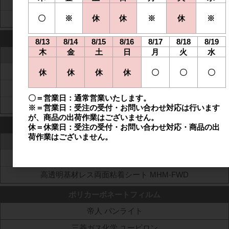
両面易接着
〇
※
休
休
※
休
※
超複屈折ポリエステルフィルム SRF
PETセパレータ
8/13
8/14
8/15
8/16
8/17
8/18
8/19
木
金
土
日
月
火
水
ニッパ PETセパレータ
非シリコーン系
休
休
休
休
〇
〇
〇
シリコーン系
〇＝営業日：通常営業いたします。
フッ素系
※＝営業日：受注の受付・お問い合わせ対応は行います
が、商品の出荷作業はございません。
両面粘着シート
休＝休業日：受注の受付・お問い合わせ対応・商品の出
荷作業はございません。
日榮新化 両面粘着シート
PET基材両面粘着シート Neo Fix
高透明基材レス両面粘着シート MHM-FWD
ポリカーボネートフィルム
帝人 パンライト
三菱ガス化学 ユーピロン