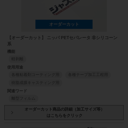
1150
mm
50
mm
113
SFL
1150
mm
50
μm
1
M
1
M
【オーダーカット】 ニッパ PETセパレータ 非シリコーン
系
軽剥離
各種粘着剤コーティング用
各種テープ加工工程用
樹脂成膜キャスティング用
離型フィルム
型番・厚み
原反幅
小巻
スリット