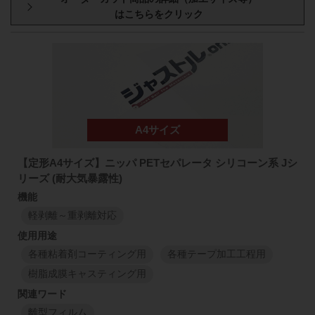
1150
mm
50
mm
113
J2
型番・厚み
原反幅
小巻
スリット
1150
mm
75
μm
1
M
1
M
1135
mm
50
mm
111
J0L
1135
mm
38
μm
1
M
1
M
1150
mm
50
mm
113
J4
1150
mm
75
μm
1
M
1
M
1150
mm
50
mm
113
J0L
1150
mm
【定形A4サイズ】ニッパ PETセパレータ シリコーン系 Jシ
50
μm
リーズ (耐大気暴露性)
1
M
1
M
1150
mm
50
mm
113
J8
1150
mm
50
μm
軽剥離～重剥離対応
1
M
1
M
1150
mm
50
mm
113
J0L
1150
mm
75
μm
各種粘着剤コーティング用
各種テープ加工工程用
1
M
1
M
樹脂成膜キャスティング用
1150
mm
50
mm
113
J0
1150
mm
離型フィルム
50
μm