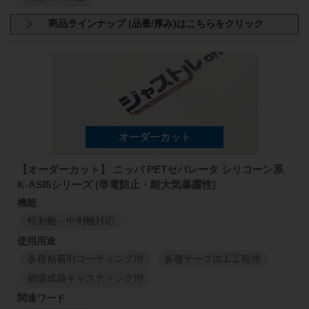
1
M
1
M
商品規格：
シート材
A4サイズ(297mm×210mm)
1150
mm
50
mm
113
J0
1150
mm
J0L 厚さ:75μm
J0 厚さ:75μm
J2 厚さ:75μm
75
μm
J4 厚さ:75μm
J6 厚さ:75μm
J8 厚さ:75μm
1
M
1
M
1150
mm
50
mm
113
J2
1150
mm
50
μm
1
M
1
M
【オーダーカット】 ニッパ PETセパレータ シリコーン系
K-ASI5シリーズ (帯電防止・耐大気暴露性)
1150
mm
50
mm
113
J2
1150
mm
75
μm
軽剥離～中剥離対応
1
M
1
M
各種粘着剤コーティング用
各種テープ加工工程用
1150
mm
50
mm
113
J4
樹脂成膜キャスティング用
1150
mm
50
μm