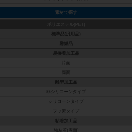
素材で探す
ポリエステル(PET)
標準品(汎用品)
難燃品
易接着加工品
片面
両面
離型加工品
非シリコーンタイプ
シリコーンタイプ
フッ素タイプ
粘着加工品
強粘着(両面)