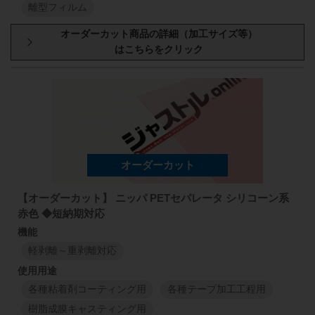
1
M
1
M
離型フィルム
1150
mm
50
mm
113
J4
1150
mm
75
μm
型番・厚み
原反幅
小巻
スリット
1
M
1
M
1150
mm
50
mm
113
K2-ASI5
1150
mm
1150
mm
50
mm
113
J6
50
μm
1150
mm
50
μm
1
M
1
M
1
M
1
M
1150
mm
50
mm
113
K2-ASI5
1150
mm
1150
mm
50
mm
113
J6
【オーダーカット】 ニッパ PETセパレータ シリコーン系
75
μm
1150
mm
75
μm
赤色 ◆短納期対応
1
M
1
M
1
M
1
M
軽剥離～重剥離対応
1150
mm
50
mm
113
K4-ASI5
1150
mm
1150
mm
50
mm
113
J8
50
μm
1150
mm
50
μm
各種粘着剤コーティング用
各種テープ加工工程用
1
M
1
M
1
M
1
M
樹脂成膜キャスティング用