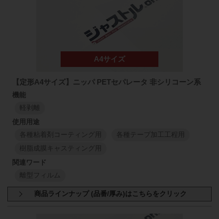
1150
mm
50
mm
113
SFL
1150
mm
50
μm
1
M
1
M
1150
mm
50
mm
113
TRE
1150
mm
【定形A4サイズ】ニッパ PETセパレータ 非シリコーン系
75
μm
1
M
1
M
軽剥離
各種粘着剤コーティング用
各種テープ加工工程用
樹脂成膜キャスティング用
離型フィルム
商品規格：
シート材
A4サイズ(297mm×210mm)