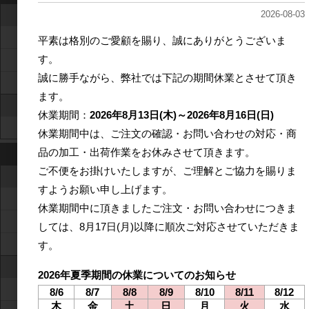
2026-08-03
東レ・カプトン カプトン
Hタイプ
平素は格別のご愛顧を賜り、誠にありがとうございま
す。
Vタイプ
誠に勝手ながら、弊社では下記の期間休業とさせて頂き
ENタイプ
ます。
MORTECH ポリイミドフィルム
休業期間：
2026年8月13日(木)～2026年8月16日(日)
PIFタイプ
休業期間中は、ご注文の確認・お問い合わせの対応・商
品の加工・出荷作業をお休みさせて頂きます。
ポリエステルフィルム
ご不便をお掛けいたしますが、ご理解とご協力を賜りま
東レ ルミラー
すようお願い申し上げます。
汎用グレード
休業期間中に頂きましたご注文・お問い合わせにつきま
白色高遮蔽グレード
しては、
8月17日(月)以降に
順次ご対応させていただきま
黒色グレード
す。
東洋紡 コスモシャイン
2026年夏季期間の休業についてのお知らせ
片面易接着
8/6
8/7
8/8
8/9
8/10
8/11
8/12
木
金
土
日
月
火
水