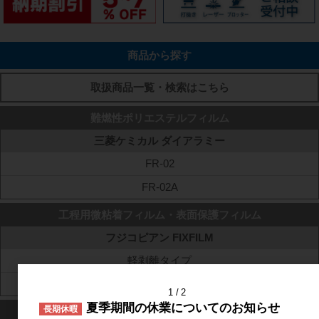
商品から探す
取扱商品一覧・検索はこちら
難燃性ポリエステルフィルム
三菱ケミカル ダイアラミー
FR-02
FR-02A
工程用微粘着フィルム・表面保護フィルム
フジコピアン FIXFILM
軽剥離タイプ
中剥離タイプ
1
2
夏季期間の休業についてのお知らせ
長期休暇
ポリイミドフィルム