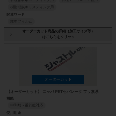
樹脂成膜キャスティング用
離型フィルム
型番・厚み
原反幅
小巻
スリット
1150
mm
50
mm
113
CRD-A3
1150
mm
77
μm
1
M
1
M
1150
mm
50
mm
113
CRD-J6
1150
mm
【オーダーカット】 ニッパ PETセパレータ フッ素系
77
μm
1
M
1
M
中剥離～重剥離対応