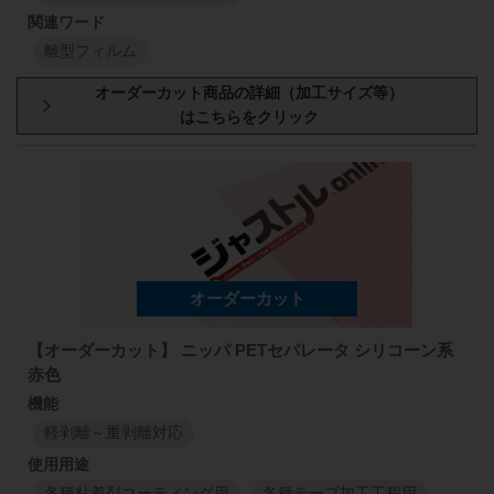
1150
mm
50
mm
113
K4-ASI5
1150
mm
1150
mm
50
mm
113
J8
離型フィルム
75
μm
1150
mm
75
μm
1
M
1
M
1
M
1
M
型番・厚み
原反幅
小巻
スリット
1150
mm
50
mm
113
CRD-J6
1150
mm
77
μm
1
M
1
M
【オーダーカット】 ニッパ PETセパレータ シリコーン系
赤色
軽剥離～重剥離対応
各種粘着剤コーティング用
各種テープ加工工程用