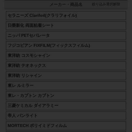
絞り込み選択解除
メーカー・商品名
セラニーズ Clarifoil(クラリフォイル)
日榮新化 両面粘着シート
ニッパ PETセパレータ
フジコピアン FIXFILM(フィックスフィルム)
東洋紡 コスモシャイン
東洋紡 テオネックス
東洋紡 リシャイン
東レ ルミラー
東レ・カプトン カプトン
三菱ケミカル ダイアラミー
帝人 パンライト
MORTECH ポリイミドフィルム