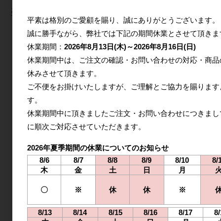
お支払方法
平素は格別のご愛顧を賜り、誠にありがとうございます。
銀行振込(前払い)
誠に勝手ながら、弊社では下記の期間休業とさせて頂きま
クレジットカード決済
休業期間：
2026年8月13日(木)～2026年8月16日(日)
休業期間中は、ご注文の確認・お問い合わせの対応・商品
請求書払い
休みさせて頂きます。
商品発送後にご請求書を発行、PDFファイルをお送りいたしま
ご不便をお掛けいたしますが、ご理解とご協力を賜ります
す。
す。
休業期間中に頂きましたご注文・お問い合わせにつきまし
に
順次ご対応させていただきます。
※上記以外の締め日・支払日もご相談ください。
NP掛け払い
2026年夏季期間の休業についてのお知らせ
8/6
8/7
8/8
8/9
8/10
8/
木
金
土
日
月
Bカート掛け払い
〇
※
休
休
※
8/13
8/14
8/15
8/16
8/17
8/