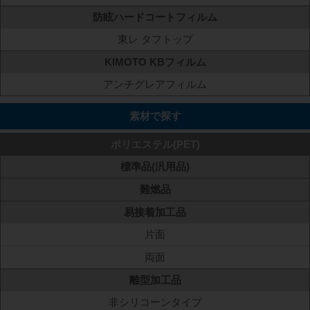
防眩ハードコートフィルム
東レ タフトップ
KIMOTO KBフィルム
アンチグレアフィルム
素材で探す
ポリエステル(PET)
標準品(汎用品)
難燃品
易接着加工品
片面
両面
離型加工品
非シリコーンタイプ