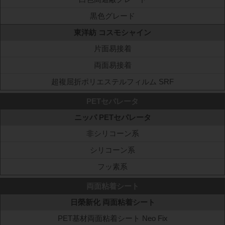
黒色グレード
東洋紡 コスモシャイン
片面易接着
両面易接着
超複屈折ポリエステルフィルム SRF
PETセパレータ
ニッパ PETセパレータ
非シリコーン系
シリコーン系
フッ素系
両面粘着シート
日榮新化 両面粘着シート
PET基材両面粘着シート Neo Fix