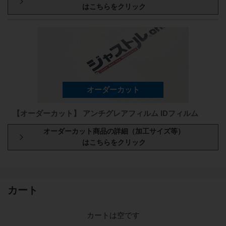
型番・厚み
原反幅
小巻
スリット
1080
mm
50
mm
106
AG20P100
1080
mm
100
μm
1
M
1
M
【オーダーカット】 アンチグレアフィルム IDフィルム
型番・厚み
原反幅
小巻
スリット
1080
mm
50
mm
106
AG20P100
カート
1080
mm
100
μm
1
M
1
M
カートは空です