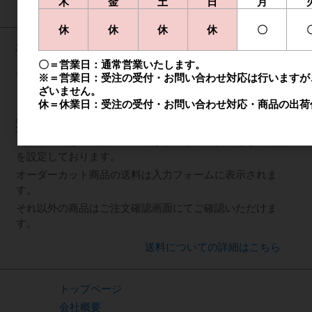
木
金
土
日
月
お支払い方法の詳細はこちら
休
休
休
休
〇
ご利用方法について
ご利用方法については下記リンク先のご案内をご覧くださ
〇＝営業日：通常営業いたします。
い。
※＝営業日：受注の受付・お問い合わせ対応は行いますが
ざいません。
会員登録について
ご注文完了まで
ご注文後の流れ
休＝休業日：受注の受付・お問い合わせ対応・商品の出荷
送料について
当サイトでは、商品の重量（形状・サイズ）に応じて送料
を設定しております。
オーダーカット商品の送料は入力フォームに表示されま
す。
それ以外の商品はご注文確認画面にてご確認いただけま
す。
送料についての詳細はこちら
トップページ
会社概要