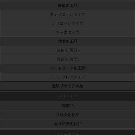
離型加工品
非シリコーンタイプ
シリコーンタイプ
フッ素タイプ
粘着加工品
強粘着(両面)
微粘着(片面)
ハードコート加工品
アンチグレアタイプ
透明リサイクル品
ポリイミド
標準品
寸法安定化品
高寸法安定化品
ポリカーボネート