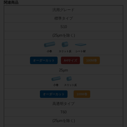
関連商品
汎用グレード
標準タイプ
S10
(25μmを除く)
小巻
スリット反
シート材
オーダーカット
A4サイズ
100M巻
25μm
小巻
スリット反
オーダーカット
100M巻
高透明タイプ
T60
(25μmを除く)