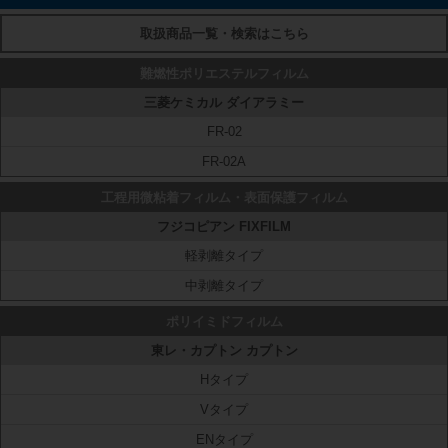
取扱商品一覧・検索はこちら
難燃性ポリエステルフィルム
三菱ケミカル ダイアラミー
FR-02
FR-02A
工程用微粘着フィルム・表面保護フィルム
フジコピアン FIXFILM
軽剥離タイプ
中剥離タイプ
ポリイミドフィルム
東レ・カプトン カプトン
Hタイプ
Vタイプ
ENタイプ