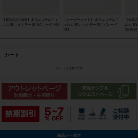
【規格品100M巻】ポリエステルフィ
【オーダーカット】 ポリエステルフ
【規格品
ルム 東レ ルミラー 汎用グレード X53
ィルム 東レ ルミラー 汎用グレード
ルム 東
X53
(高透明)
カート
カートは空です
商品から探す