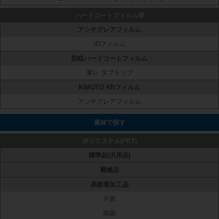
ハードコートフィルム等
アンチグレアフィルム
IDフィルム
防眩ハードコートフィルム
東レ タフトップ
KIMOTO KBフィルム
アンチグレアフィルム
素材で探す
ポリエステル(PET)
標準品(汎用品)
難燃品
易接着加工品
片面
両面