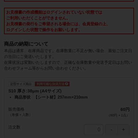
お見積書の作成機能はログインされていない状態では
ご利用いただくことができません。
お見積書の発行をご希望される場合には、会員登録の上、
ログインした状態で操作をお願いします。
商品の納期について
本品は通常、在庫商品です。在庫数量に不足が無い場合、最短ご注文日
の当日にご発送いたします。
在庫状況は変動いたしますので、正確な在庫数量や発送予定日はお問い
合わせフォーム等からお問い合わせください。
定型サイズ商品
S10 厚さ:38μm (A4サイズ)
商品形状
【シート材】297mm×210mm
販売価格
60円
（単価 × 入数）
（
60円
×
1
点
）
注文数