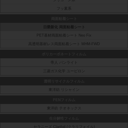
フッ素系
両面粘着シート
日榮新化 両面粘着シート
PET基材両面粘着シート Neo Fix
高透明基材レス両面粘着シート MHM-FWD
ポリカーボネートフィルム
帝人 パンライト
三菱ガス化学 ユーピロン
透明リサイクルフィルム
東洋紡 リシャイン
PENフィルム
東洋紡 テオネックス
生分解性フィルム
セラニーズ Clarifoil (クラリフォイル)