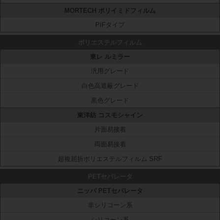
MORTECH ポリイミドフィルム
PIFタイプ
ポリエステルフィルム
東レ ルミラー
汎用グレード
白色高遮蔽グレード
黒色グレード
東洋紡 コスモシャイン
片面易接着
両面易接着
超複屈折ポリエステルフィルム SRF
PETセパレータ
ニッパ PETセパレータ
非シリコーン系
シリコーン系