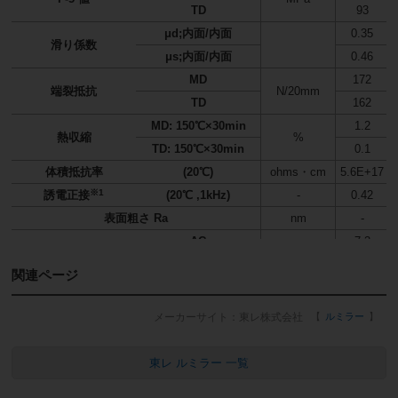
TD
93
μd;内面/内面
0.35
滑り係数
μs;内面/内面
0.46
MD
172
端裂抵抗
N/20mm
TD
162
MD: 150℃×30min
1.2
熱収縮
%
TD: 150℃×30min
0.1
体積抵抗率
(20℃)
ohms・cm
5.6E+17
※1
誘電正接
(20℃ ,1kHz)
-
0.42
表面粗さ Ra
nm
-
AC
7.3
絶縁破壊電圧
kV
DC
12.8
関連ページ
透過率
%
89
ヘイズ
%
3.7
東レ株式会社
ルミラー
この値は代表物性値であり、保証値ではありません。
※1誘電正接
東レ ルミラー 一覧