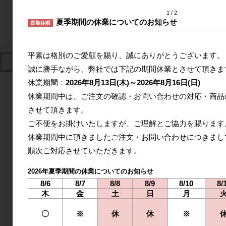
1
2
夏季期間の休業についてのお知らせ
長期休暇
平素は格別のご愛顧を賜り、誠にありがとうございます。
誠に勝手ながら、弊社では下記の期間休業とさせて頂きま
2026年8月
休業期間：
2026年8月13日(木)～2026年8月16日(日)
休業期間中は、ご注文の確認・お問い合わせの対応・商品
日
月
火
水
木
金
土
させて頂きます。
1
ご不便をお掛けいたしますが、ご理解とご協力を賜ります
2
3
4
5
6
7
8
休業期間中に頂きましたご注文・お問い合わせにつきまし
9
10
11
12
13
14
15
順次ご対応させていただきます。
16
17
18
19
20
21
22
2026年夏季期間の休業についてのお知らせ
8/6
8/7
8/8
8/9
8/10
8/
23
24
25
26
27
28
29
木
金
土
日
月
30
31
〇
※
休
休
※
2026年9月