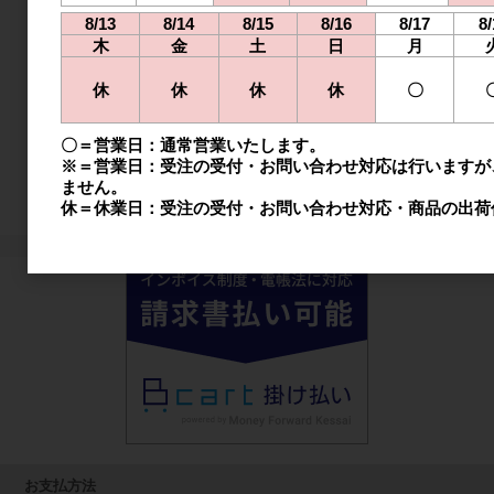
日
月
火
水
木
金
土
8/13
8/14
8/15
8/16
8/17
8/
木
金
土
日
月
1
2
3
4
5
休
休
休
休
〇
6
7
8
9
10
11
12
13
14
15
16
17
18
19
〇＝営業日：通常営業いたします。
※＝営業日：受注の受付・お問い合わせ対応は行いますが
20
21
22
23
24
25
26
ません。
休＝休業日：受注の受付・お問い合わせ対応・商品の出荷
27
28
29
30
お支払方法