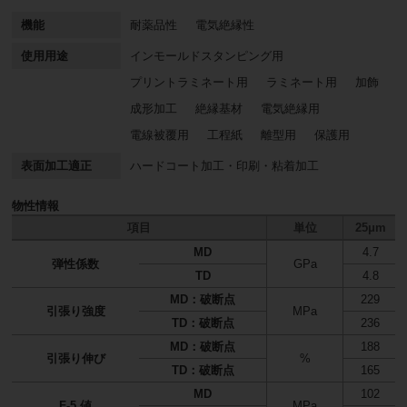
耐薬品性
電気絶縁性
インモールドスタンピング用
プリントラミネート用
ラミネート用
加飾
成形加工
絶縁基材
電気絶縁用
電線被覆用
工程紙
離型用
保護用
表面加工適正
ハードコート加工・印刷・粘着加工
項目
単位
25μm
MD
4.7
弾性係数
GPa
TD
4.8
MD：破断点
229
引張り強度
MPa
TD：破断点
236
MD：破断点
188
引張り伸び
%
TD：破断点
165
MD
102
F-5 値
MPa