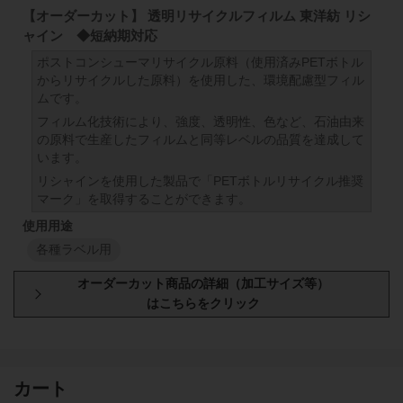
【オーダーカット】 透明リサイクルフィルム 東洋紡 リシ
ャイン ◆短納期対応
ポストコンシューマリサイクル原料（使用済みPETボトル
からリサイクルした原料）を使用した、環境配慮型フィル
ムです。
フィルム化技術により、強度、透明性、色など、石油由来
の原料で生産したフィルムと同等レベルの品質を達成して
います。
リシャインを使用した製品で「PETボトルリサイクル推奨
マーク」を取得することができます。
各種ラベル用
厚み
原反幅
小巻
スリット
1050
mm
50
mm
103
カート
75
μm
1050
mm