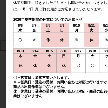
休業期間中に頂きましたご注文・お問い合わせにつきまし
オンライン発注サイト
は、
8月17日(月)以降に
順次ご対応させていただきます。
2026年夏季期間の休業についてのお知らせ
8/6
8/7
8/8
8/9
8/10
8/11
8/
木
金
土
日
月
火
〇
※
休
休
※
休
8/13
8/14
8/15
8/16
8/17
8/18
8/
2026年8月
木
金
土
日
月
火
日
月
火
水
木
金
土
休
休
休
休
〇
〇
1
〇＝営業日：通常営業いたします。
2
3
4
5
6
7
8
※＝営業日：受注の受付・お問い合わせ対応は行いますが
商品の出荷作業はございません。
9
10
11
12
13
14
15
休＝休業日：受注の受付・お問い合わせ対応・商品の出荷
業はございません。
16
17
18
19
20
21
22
23
24
25
26
27
28
29