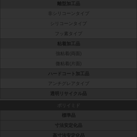
離型加工品
非シリコーンタイプ
シリコーンタイプ
フッ素タイプ
粘着加工品
強粘着(両面)
微粘着(片面)
ハードコート加工品
アンチグレアタイプ
透明リサイクル品
ポリイミド
標準品
寸法安定化品
高寸法安定化品