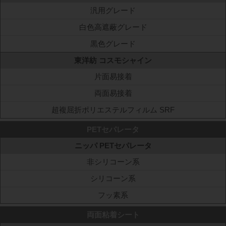
汎用グレード
白色高遮蔽グレード
黒色グレード
東洋紡 コスモシャイン
片面易接着
両面易接着
超複屈折ポリエステルフィルム SRF
PETセパレータ
ニッパ PETセパレータ
非シリコーン系
シリコーン系
フッ素系
両面粘着シート