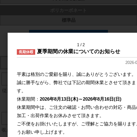
ポリカーボネート
標準品
1
2
夏季期間の休業についてのお知らせ
長期休暇
関連サイト
2026-
平素は格別のご愛顧を賜り、誠にありがとうございます。
誠に勝手ながら、弊社では下記の期間休業とさせて頂きま
従来のジャストルのページをご
コーポレートサイト
す。
利用の方は
休業期間：
2026年8月13日(木)～2026年8月16日(日)
こちらをクリック
休業期間中は、ご注文の確認・お問い合わせの対応・商品
加工・出荷作業をお休みさせて頂きます。
ご不便をお掛けいたしますが、ご理解とご協力を賜ります
覗き見防止フィルム 液晶保護フ
うお願い申し上げます。
ィルム