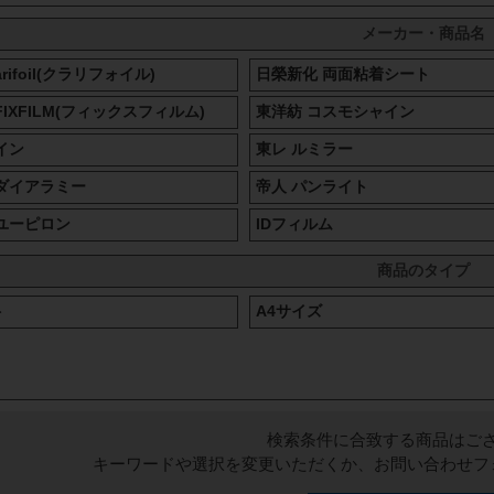
メーカー・商品名
rifoil(クラリフォイル)
日榮新化 両面粘着シート
IXFILM(フィックスフィルム)
東洋紡 コスモシャイン
イン
東レ ルミラー
ダイアラミー
帝人 パンライト
ユーピロン
IDフィルム
商品のタイプ
ト
A4サイズ
検索条件に合致する商品はご
キーワードや選択を変更いただくか、お問い合わせフ