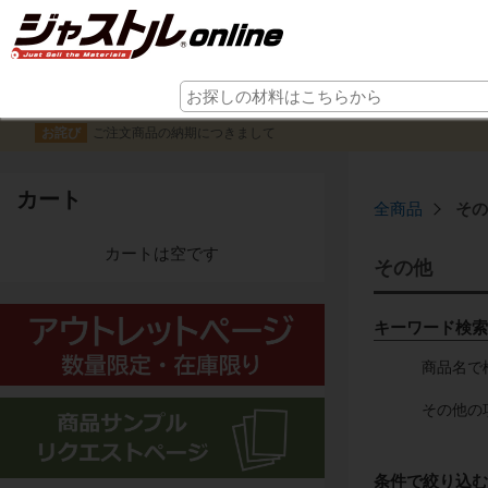
ご注文商品の納期につきまして
お詫び
カート
全商品
その
カートは空です
その他
キーワード検索
商品名で
その他の
条件で絞り込む