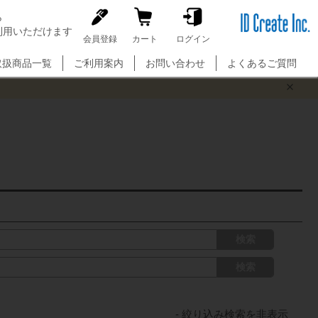
ら
利用いただけます
C
会員登録
カート
ログイン
l
o
取扱商品一覧
ご利用案内
お問い合わせ
よくあるご質問
s
e
検索
検索