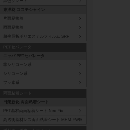
黒色グレード
東洋紡 コスモシャイン
片面易接着
両面易接着
超複屈折ポリエステルフィルム SRF
PETセパレータ
ニッパ PETセパレータ
非シリコーン系
シリコーン系
フッ素系
両面粘着シート
日榮新化 両面粘着シート
PET基材両面粘着シート Neo Fix
高透明基材レス両面粘着シート MHM-FWD