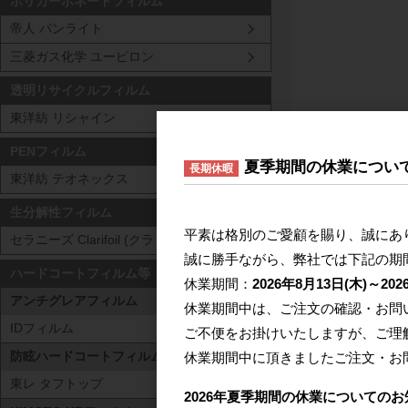
ポリカーボネートフィルム
帝人 パンライト
三菱ガス化学 ユーピロン
透明リサイクルフィルム
東洋紡 リシャイン
PENフィルム
夏季期間の休業につい
長期休暇
東洋紡 テオネックス
生分解性フィルム
平素は格別のご愛顧を賜り、誠にあ
セラニーズ Clarifoil (クラリフォイル)
誠に勝手ながら、弊社では下記の期
ハードコートフィルム等
休業期間：
2026年8月13日(木)～202
アンチグレアフィルム
休業期間中は、ご注文の確認・お問
IDフィルム
ご不便をお掛けいたしますが、ご理
休業期間中に頂きましたご注文・お
防眩ハードコートフィルム
東レ タフトップ
2026年夏季期間の休業についてのお