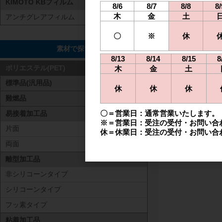
KIMOTO KBフィルム
8/6
8/7
8/8
8/
木
金
土
アンチグレアフィルム
〇
※
休
素材で探す
8/13
8/14
8/15
8
木
金
土
ポリエステル(PET)
標準品(汎用品)
休
休
休
難燃品
〇＝営業日：通常営業いたします。
易接着加工品
※＝営業日：受注の受付・お問い合
片面
休＝休業日：受注の受付・お問い合
両面
離型加工品
非シリコーンタイプ
シリコーンタイプ
フッ素タイプ
粘着加工品