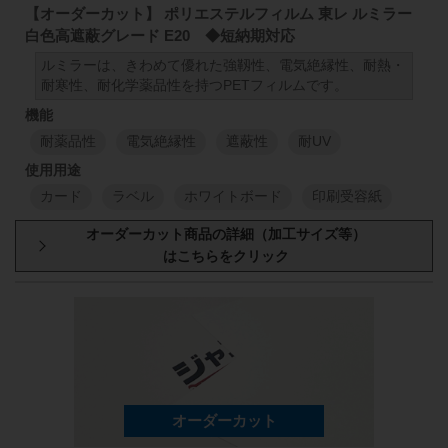
T60 厚さ:125μm (1000mm×100M)
【オーダーカット】 ポリエステルフィルム 東レ ルミラー
T60 厚さ:150μm (1000mm×100M)
白色高遮蔽グレード E20 ◆短納期対応
T60 厚さ:188μm (1000mm×100M)
ルミラーは、きわめて優れた強靱性、電気絶縁性、耐熱・
耐寒性、耐化学薬品性を持つPETフィルムです。
T60 厚さ:250μm (1000mm×100M)
耐薬品性
電気絶縁性
遮蔽性
耐UV
カード
ラベル
ホワイトボード
印刷受容紙
厚み
原反幅
小巻
スリット
1000
mm
50
mm
98
50
μm
1000
mm
1
M
1
M
1000
mm
50
mm
98