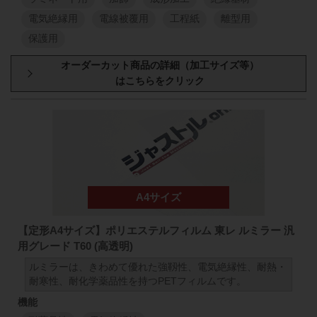
電気絶縁用
電線被覆用
工程紙
離型用
保護用
厚み
原反幅
小巻
スリット
1000
mm
50
mm
98
38
μm
1000
mm
1
M
1
M
1000
mm
50
mm
98
50
μm
1000
mm
【定形A4サイズ】ポリエステルフィルム 東レ ルミラー 汎
用グレード T60 (高透明)
1
M
1
M
ルミラーは、きわめて優れた強靱性、電気絶縁性、耐熱・
耐寒性、耐化学薬品性を持つPETフィルムです。
1000
mm
50
mm
98
75
μm
1000
mm