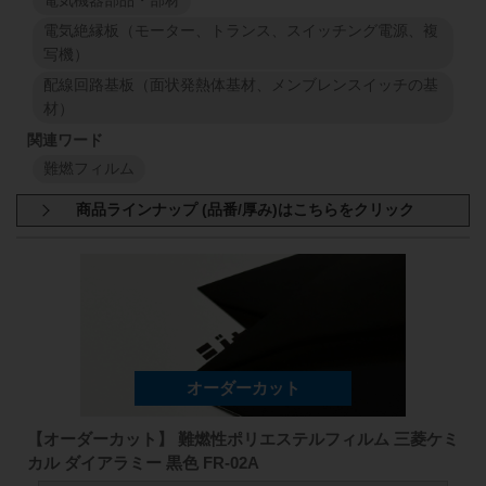
電気機器部品・部材
電気絶縁板（モーター、トランス、スイッチング電源、複
写機）
配線回路基板（面状発熱体基材、メンブレンスイッチの基
材）
難燃フィルム
商品規格：
シート材
A4サイズ(297mm×210mm)
黒色 厚さ:500μm
【オーダーカット】 難燃性ポリエステルフィルム 三菱ケミ
カル ダイアラミー 黒色 FR-02A