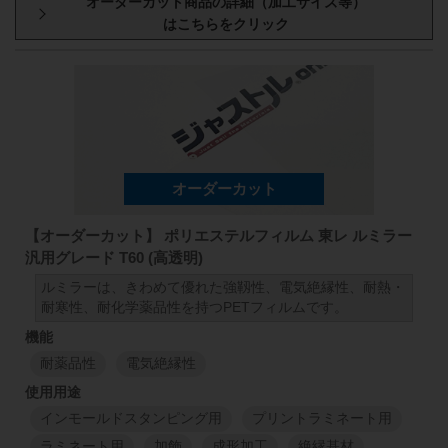
厚み
原反幅
小巻
スリット
1000
mm
50
mm
98
100
μm
1000
mm
1
M
1
M
【オーダーカット】 ポリエステルフィルム 東レ ルミラー
汎用グレード T60 (高透明)
ルミラーは、きわめて優れた強靱性、電気絶縁性、耐熱・
耐寒性、耐化学薬品性を持つPETフィルムです。
耐薬品性
電気絶縁性
インモールドスタンピング用
プリントラミネート用
ラミネート用
加飾
成形加工
絶縁基材