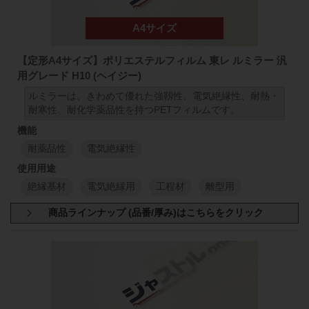
1
M
1
M
1000
mm
50
mm
98
300
μm
1000
mm
【定形A4サイズ】ポリエステルフィルム 東レ ルミラー 汎
1
M
1
M
用グレード H10 (ヘイジー)
ルミラーは、きわめて優れた強靱性、電気絶縁性、耐熱・
1000
mm
50
mm
98
350
μm
1000
mm
耐寒性、耐化学薬品性を持つPETフィルムです。
1
M
1
M
耐薬品性
電気絶縁性
500
mm
50
mm
48
500
μm
500
mm
絶縁基材
電気絶縁用
工程材
離型用
1
M
1
M
商品規格：
シート材
A4サイズ(297mm×210mm)
H10 厚さ:50μm (A4サイズ)
H10 厚さ:75μm (A4サイズ)
H10 厚さ:100μm (A4サイズ)
H10 厚さ:125μm (A4サイズ)
H10 厚さ:188μm (A4サイズ)
H10 厚さ:250μm (A4サイズ)