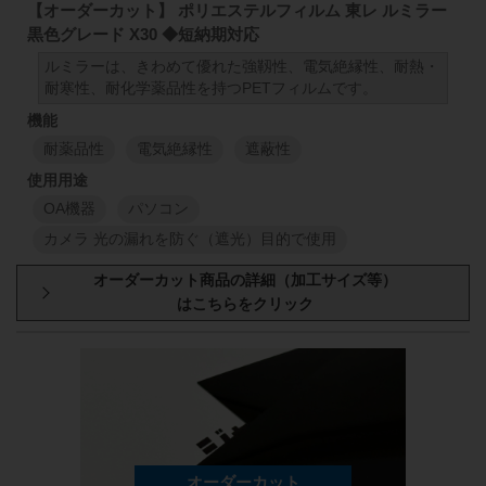
【オーダーカット】 ポリエステルフィルム 東レ ルミラー
E20 厚さ:250μm (1000mm×100M)
黒色グレード X30 ◆短納期対応
1
M
1
M
ルミラーは、きわめて優れた強靱性、電気絶縁性、耐熱・
耐寒性、耐化学薬品性を持つPETフィルムです。
1000
mm
50
mm
98
250
μm
1000
mm
耐薬品性
電気絶縁性
遮蔽性
1
M
1
M
OA機器
パソコン
カメラ 光の漏れを防ぐ（遮光）目的で使用
厚み
原反幅
小巻
スリット
1000
mm
50
mm
98
100
μm
1000
mm
1
M
1
M