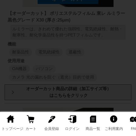
1000
mm
50
mm
98
188
μm
1000
mm
【オーダーカット】 ポリエステルフィルム 東レ ルミラー
黒色グレード X30 (厚さ:25μm)
1
M
1
M
ルミラーは、きわめて優れた強靱性、電気絶縁性、耐熱・
耐寒性、耐化学薬品性を持つPETフィルムです。
耐薬品性
電気絶縁性
遮蔽性
OA機器
パソコン
カメラ 光の漏れを防ぐ（遮光）目的で使用
厚み
原反幅
小巻
スリット
1000
mm
50
mm
98
25
μm
1000
mm
トップページ
カート
会員登録
ログイン
商品一覧
ご利用案内
FA
1
M
1
M