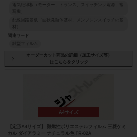
電気絶縁板（モーター、トランス、スイッチング電源、複
写機）
配線回路基板（面状発熱体基材、メンブレンスイッチの基
材）
離型フィルム
型番・厚み
原反幅
小巻
スリット
1000
mm
50
mm
98
FR-02
1000
mm
100
μm
1
M
1
M
1000
mm
50
mm
98
FR-02
1000
mm
【定形A4サイズ】 難燃性ポリエステルフィルム 三菱ケミ
130
μm
カル ダイアラミー ナチュラル色 FR-02A
1
M
1
M