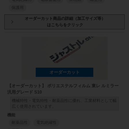
保護用
厚み
原反幅
小巻
スリット
1000
mm
50
mm
98
50
μm
1000
mm
1
M
1
M
1000
mm
50
mm
98
188
μm
1000
mm
【オーダーカット】 ポリエステルフィルム 東レ ルミラー
汎用グレード S10
1
M
1
M
機械特性・電気特性・耐薬品性に優れ、工業材料として幅
広く使用されています。
耐薬品性
電気絶縁性