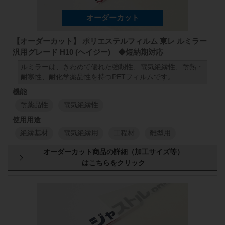
1
M
1
M
1000
mm
50
mm
98
100
μm
1000
mm
【オーダーカット】 ポリエステルフィルム 東レ ルミラー
汎用グレード H10 (ヘイジー) ◆短納期対応
1
M
1
M
ルミラーは、きわめて優れた強靱性、電気絶縁性、耐熱・
耐寒性、耐化学薬品性を持つPETフィルムです。
1000
mm
50
mm
98
125
μm
1000
mm
耐薬品性
電気絶縁性
1
M
1
M
絶縁基材
電気絶縁用
工程材
離型用
1000
mm
50
mm
98
188
μm
1000
mm
1
M
1
M
厚み
原反幅
小巻
スリット
1000
mm
50
mm
98
250
μm
1000
mm
1000
mm
50
mm
98
75
μm
1000
mm
1
M
1
M