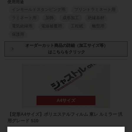
インモールドスタンピング用
プリントラミネート用
ラミネート用
加飾
成形加工
絶縁基材
電気絶縁用
電線被覆用
工程紙
離型用
保護用
厚み
原反幅
小巻
スリット
1000
mm
50
mm
98
38
μm
1000
mm
1
M
1
M
1000
mm
50
mm
98
50
μm
1000
mm
【定形A4サイズ】ポリエステルフィルム 東レ ルミラー 汎
用グレード S10
1
M
1
M
機械特性・電気特性・耐薬品性に優れ、工業材料として幅