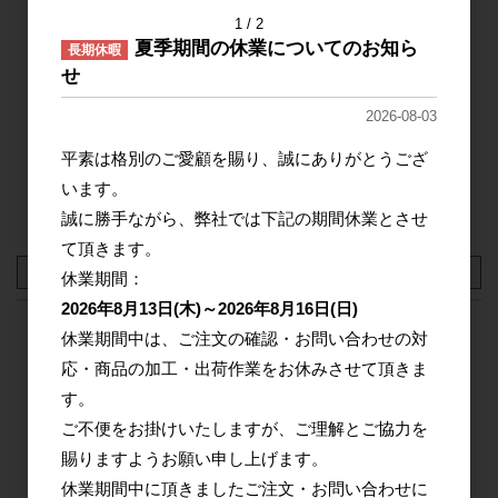
広く使用されています。
1
2
1000
mm
50
mm
98
75
μm
1000
mm
夏季期間の休業についてのお知ら
長期休暇
せ
耐薬品性
電気絶縁性
1
M
1
M
2026-08-03
インモールドスタンピング用
プリントラミネート用
1000
mm
50
mm
98
平素は格別のご愛顧を賜り、誠にありがとうござ
100
μm
1000
mm
ラミネート用
加飾
成形加工
絶縁基材
います。
電気絶縁用
電線被覆用
工程紙
離型用
1
M
1
M
誠に勝手ながら、弊社では下記の期間休業とさせ
保護用
て頂きます。
1000
mm
50
mm
98
125
μm
1000
mm
休業期間：
商品規格：
シート材
A4サイズ(297mm×210mm)
2026年8月13日(木)～2026年8月16日(日)
1
M
1
M
休業期間中は、ご注文の確認・お問い合わせの対
S10 厚さ:38μm (A4サイズ)
S10 厚さ:50μm (A4サイズ)
応・商品の加工・出荷作業をお休みさせて頂きま
S10 厚さ:75μm (A4サイズ)
S10 厚さ:100μm (A4サイズ)
1000
mm
50
mm
98
188
μm
1000
mm
す。
S10 厚さ:125μm (A4サイズ)
S10 厚さ:188μm (A4サイズ)
ご不便をお掛けいたしますが、ご理解とご協力を
S10 厚さ:250μm (A4サイズ)
1
M
1
M
賜りますようお願い申し上げます。
休業期間中に頂きましたご注文・お問い合わせに