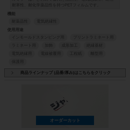
耐寒性、耐化学薬品性を持つPETフィルムです。
1000
mm
50
mm
98
250
μm
1000
mm
耐薬品性
電気絶縁性
1
M
1
M
インモールドスタンピング用
プリントラミネート用
ラミネート用
加飾
成形加工
絶縁基材
電気絶縁用
電線被覆用
工程紙
離型用
保護用
商品規格：
小巻
100M巻
T60 厚さ:25μm (1000mm×100M)
T60 厚さ:38μm (1000mm×100M)
T60 厚さ:50μm (1000mm×100M)
T60 厚さ:75μm (1000mm×100M)
T60 厚さ:100μm (1000mm×100M)