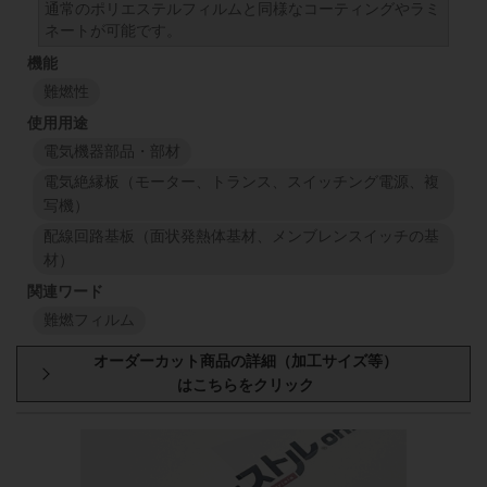
通常のポリエステルフィルムと同様なコーティングやラミ
ネートが可能です。
難燃性
電気機器部品・部材
電気絶縁板（モーター、トランス、スイッチング電源、複
写機）
配線回路基板（面状発熱体基材、メンブレンスイッチの基
材）
難燃フィルム
型番・厚み
原反幅
小巻
スリット
450
mm
50
mm
43
FR-02A
450
mm