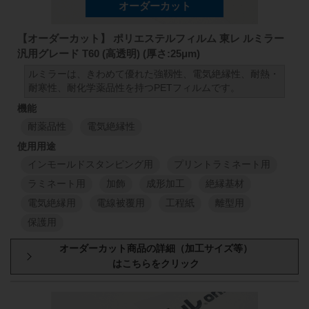
H10 厚さ:188μm (1000mm×100M)
H10 厚さ:250μm (1000mm×100M)
【オーダーカット】 ポリエステルフィルム 東レ ルミラー
H10 厚さ:300μm (1000mm×100M)
汎用グレード T60 (高透明) (厚さ:25μm)
H10 厚さ:350μm (1000mm×100M)
ルミラーは、きわめて優れた強靱性、電気絶縁性、耐熱・
耐寒性、耐化学薬品性を持つPETフィルムです。
H10 厚さ:500μm (500mm×100M)
耐薬品性
電気絶縁性
インモールドスタンピング用
プリントラミネート用
ラミネート用
加飾
成形加工
絶縁基材
電気絶縁用
電線被覆用
工程紙
離型用
保護用
厚み
原反幅
小巻
スリット