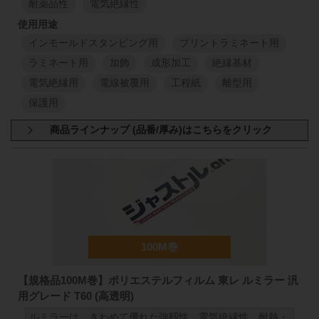
耐薬品性
電気絶縁性
1
M
1
M
インモールドスタンピング用
プリントラミネート用
1000
mm
50
mm
98
100
μm
1000
mm
ラミネート用
加飾
成形加工
絶縁基材
電気絶縁用
電線被覆用
工程紙
離型用
1
M
1
M
保護用
1000
mm
50
mm
98
125
μm
1000
mm
商品規格：
シート材
A4サイズ(297mm×210mm)
1
M
1
M
T60 厚さ:38μm (A4サイズ)
T60 厚さ:50μm (A4サイズ)
T60 厚さ:75μm (A4サイズ)
T60 厚さ:100μm (A4サイズ)
1000
mm
50
mm
98
150
μm
1000
mm
T60 厚さ:125μm (A4サイズ)
T60 厚さ:150μm (A4サイズ)
T60 厚さ:188μm (A4サイズ)
T60 厚さ:250μm (A4サイズ)
1
M
1
M
1000
mm
50
mm
98
【規格品100M巻】ポリエステルフィルム 東レ ルミラー 汎
188
μm
1000
mm
用グレード T60 (高透明)
1
M
1
M
ルミラーは、きわめて優れた強靱性、電気絶縁性、耐熱・