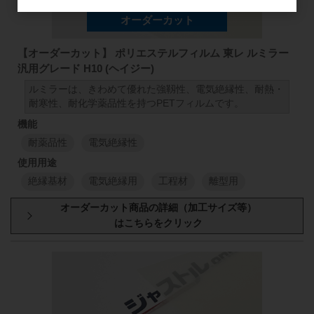
S10 厚さ:75μm (1000mm×100M)
S10 厚さ:100μm (1000mm×100M)
S10 厚さ:125μm (1000mm×100M)
【オーダーカット】 ポリエステルフィルム 東レ ルミラー
S10 厚さ:188μm (1000mm×100M)
汎用グレード H10 (ヘイジー)
S10 厚さ:250μm (1000mm×100M)
ルミラーは、きわめて優れた強靱性、電気絶縁性、耐熱・
耐寒性、耐化学薬品性を持つPETフィルムです。
S10 厚さ:350μm (1000mm×100M)
耐薬品性
電気絶縁性
絶縁基材
電気絶縁用
工程材
離型用
厚み
原反幅
小巻
スリット
1000
mm
50
mm
98
50
μm
1000
mm