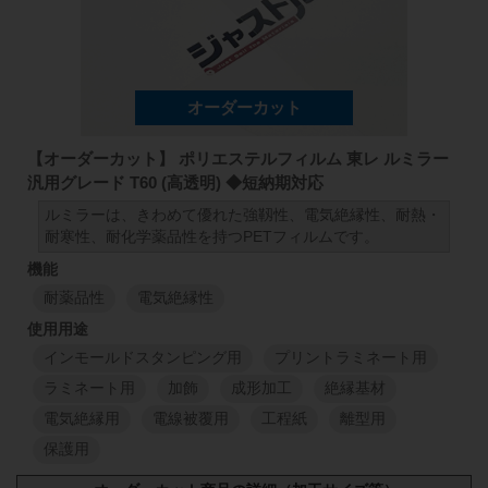
1000
mm
50
mm
98
25
μm
1000
mm
1
M
1
M
【オーダーカット】 ポリエステルフィルム 東レ ルミラー
汎用グレード T60 (高透明) ◆短納期対応
ルミラーは、きわめて優れた強靱性、電気絶縁性、耐熱・
耐寒性、耐化学薬品性を持つPETフィルムです。
耐薬品性
電気絶縁性
インモールドスタンピング用
プリントラミネート用
ラミネート用
加飾
成形加工
絶縁基材
電気絶縁用
電線被覆用
工程紙
離型用
保護用