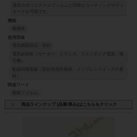
通常のポリエステルフィルムと同様なコーティングやラミ
ネートが可能です。
500
mm
50
mm
48
FR-02
500
mm
200
μm
難燃性
1
M
1
M
電気機器部品・部材
電気絶縁板（モーター、トランス、スイッチング電源、複
写機）
配線回路基板（面状発熱体基材、メンブレンスイッチの基
材）
難燃フィルム
商品規格：
シート材
A4サイズ(297mm×210mm)
ナチュラル色 厚さ:340μm
ナチュラル色 厚さ:400μm