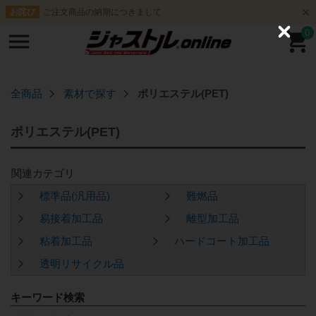
ご注文商品の納期につきまして
お詫び
0
C
l
o
s
e
全商品
素材で探す
ポリエステル(PET)
ポリエステル(PET)
標準品(汎用品)
難燃品
易接着加工品
離型加工品
粘着加工品
ハードコート加工品
透明リサイクル品
キーワード検索