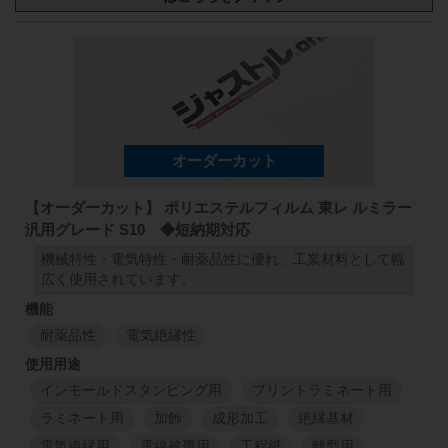
厚み
原反幅
小巻
スリット
1000
mm
50
mm
98
25
μm
1000
mm
1
M
1
M
【オーダーカット】 ポリエステルフィルム 東レ ルミラー
汎用グレード S10 ◆短納期対応
機械特性・電気特性・耐薬品性に優れ、工業材料として幅
広く使用されています。
耐薬品性
電気絶縁性
インモールドスタンピング用
プリントラミネート用
ラミネート用
加飾
成形加工
絶縁基材
電気絶縁用
電線被覆用
工程紙
離型用