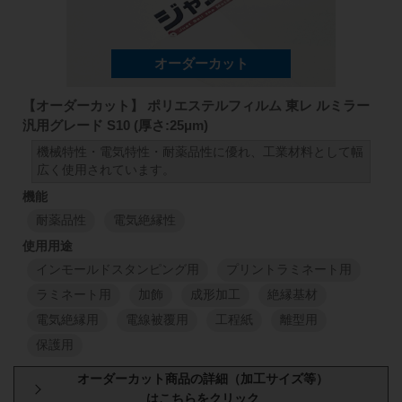
500
μm
1
M
1
M
【オーダーカット】 ポリエステルフィルム 東レ ルミラー
汎用グレード S10 (厚さ:25μm)
機械特性・電気特性・耐薬品性に優れ、工業材料として幅
広く使用されています。
耐薬品性
電気絶縁性
インモールドスタンピング用
プリントラミネート用
ラミネート用
加飾
成形加工
絶縁基材
電気絶縁用
電線被覆用
工程紙
離型用
保護用