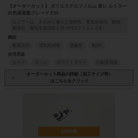
100
μm
1000
mm
【オーダーカット】 ポリエステルフィルム 東レ ルミラー
白色高遮蔽グレード E20
1
M
1
M
ルミラーは、きわめて優れた強靱性、電気絶縁性、耐熱・
耐寒性、耐化学薬品性を持つPETフィルムです。
1000
mm
50
mm
98
188
μm
1000
mm
耐薬品性
電気絶縁性
遮蔽性
耐UV
1
M
1
M
カード
ラベル
ホワイトボード
印刷受容紙
厚み
原反幅
小巻
スリット
1000
mm
50
mm
98
38
μm
1000
mm
1
M
1
M