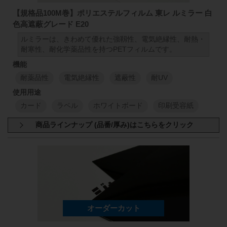
1000
mm
50
mm
98
50
μm
1000
mm
【規格品100M巻】ポリエステルフィルム 東レ ルミラー 白
色高遮蔽グレード E20
1
M
1
M
ルミラーは、きわめて優れた強靱性、電気絶縁性、耐熱・
耐寒性、耐化学薬品性を持つPETフィルムです。
1000
mm
50
mm
98
75
μm
1000
mm
耐薬品性
電気絶縁性
遮蔽性
耐UV
1
M
1
M
カード
ラベル
ホワイトボード
印刷受容紙
1000
mm
50
mm
98
100
μm
1000
mm
1
M
1
M
商品規格：
小巻
100M巻
E20 厚さ:38μm (1000mm×100M)
1000
mm
50
mm
98
125
μm
1000
mm
E20 厚さ:50μm (1000mm×100M)
E20 厚さ:75μm (1000mm×100M)
1
M
1
M
E20 厚さ:100μm (1000mm×100M)
E20 厚さ:125μm (1000mm×100M)
1000
mm
50
mm
98
188
μm
1000
mm
E20 厚さ:188μm (1000mm×100M)