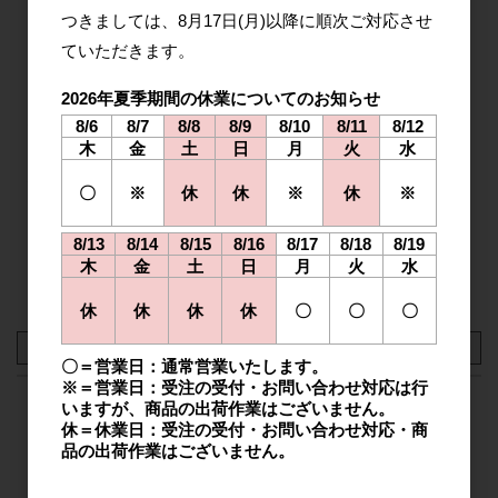
1000
mm
50
mm
98
【規格品100M巻】ポリエステルフィルム 東レ ルミラー 汎
250
μm
1000
mm
つきましては、
8月17日(月)以降に
順次ご対応させ
用グレード S10
ていただきます。
1
M
1
M
機械特性・電気特性・耐薬品性に優れ、工業材料として幅
広く使用されています。
2026年夏季期間の休業についてのお知らせ
1000
mm
50
mm
98
8/6
8/7
8/8
8/9
8/10
8/11
8/12
350
μm
1000
mm
木
金
土
日
月
火
水
耐薬品性
電気絶縁性
1
M
1
M
〇
※
休
休
※
休
※
インモールドスタンピング用
プリントラミネート用
8/13
8/14
8/15
8/16
8/17
8/18
8/19
ラミネート用
加飾
成形加工
絶縁基材
木
金
土
日
月
火
水
電気絶縁用
電線被覆用
工程紙
離型用
保護用
休
休
休
休
〇
〇
〇
〇＝営業日：通常営業いたします。
商品規格：
小巻
100M巻
※＝営業日：受注の受付・お問い合わせ対応は行
いますが、商品の出荷作業はございません。
S10 厚さ:25μm (1000mm×100M)
休＝休業日：受注の受付・お問い合わせ対応・商
S10 厚さ:38μm (1000mm×100M)
品の出荷作業はございません。
S10 厚さ:50μm (1000mm×100M)