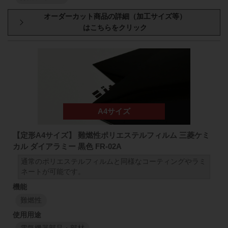
型番・厚み
原反幅
小巻
スリット
500
mm
50
mm
48
FR-02A
500
mm
340
μm
1
M
1
M
1000
mm
50
mm
98
FR-02A
1000
mm
【定形A4サイズ】 難燃性ポリエステルフィルム 三菱ケミ
400
μm
カル ダイアラミー 黒色 FR-02A
1
M
1
M
通常のポリエステルフィルムと同様なコーティングやラミ
ネートが可能です。
難燃性