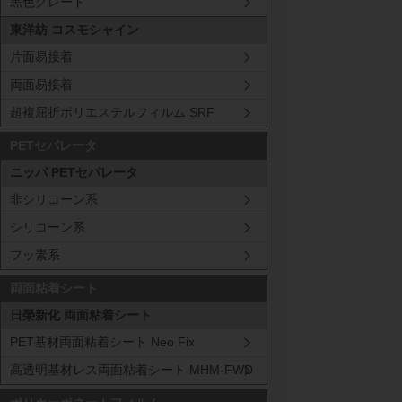
黒色グレード
125
μm
東洋紡 コスモシャイン
片面易接着
B2T0
188
μm
両面易接着
超複屈折ポリエステルフィルム SRF
PETセパレータ
ニッパ PETセパレータ
非シリコーン系
シリコーン系
フッ素系
両面粘着シート
日榮新化 両面粘着シート
PET基材両面粘着シート Neo Fix
高透明基材レス両面粘着シート MHM-FWD