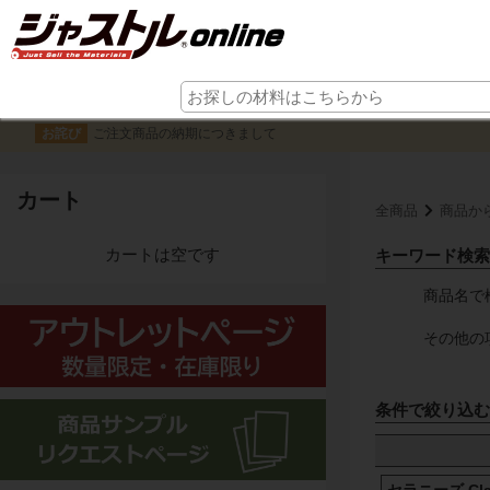
ご注文商品の納期につきまして
お詫び
カート
全商品
商品か
カートは空です
キーワード検索
商品名で
その他の
条件で絞り込む