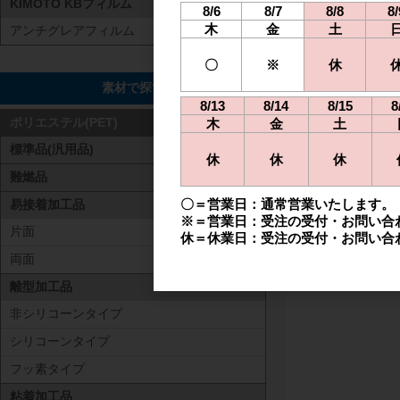
KIMOTO KBフィルム
8/6
8/7
8/8
8/
木
金
土
アンチグレアフィルム
〇
※
休
素材で探す
8/13
8/14
8/15
8
木
金
土
ポリエステル(PET)
標準品(汎用品)
休
休
休
難燃品
〇＝営業日：通常営業いたします。
易接着加工品
※＝営業日：受注の受付・お問い合
片面
休＝休業日：受注の受付・お問い合
両面
離型加工品
非シリコーンタイプ
シリコーンタイプ
フッ素タイプ
粘着加工品