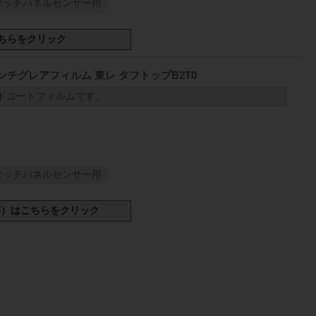
タッチパネルセンサー用
チグレアフィルム 東レ タフトップB2T0
μm
ドコートフィルムです。
タッチパネルセンサー用
スリット反
シート材
100
mm
980
mm
50
mm
980
mm
100
mm
1000
1
M
mm
100
mm
980
mm
50
mm
980
mm