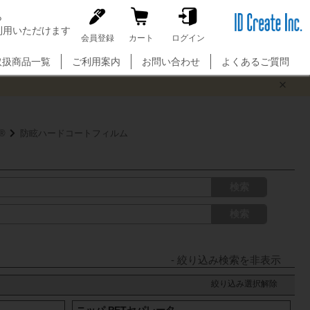
ら
利用いただけます
C
会員登録
カート
ログイン
l
o
取扱商品一覧
ご利用案内
お問い合わせ
よくあるご質問
s
e
®
防眩ハードコートフィルム
検索
検索
絞り込み選択解除