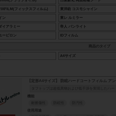
rifoil(クラリフォイル)
日榮新化 両面粘着シート
IXFILM(フィックスフィルム)
東洋紡 コスモシャイン
イン
東レ ルミラー
ダイアラミー
帝人 パンライト
ユーピロン
IDフィルム
商品のタイプ
ト
A4サイズ
【定形A4サイズ】 防眩ハードコートフィルム アン
タフトップは超低異物および低干渉を実現したハー
耐擦傷性
防眩性
防汚性