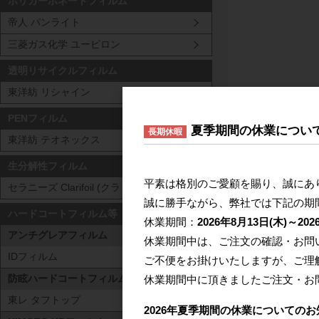
ポリカーボネートフィルム
帝人 パンライト
三菱ガス化学 ユーピロン
透明リサイクルフィルム
東洋紡 リシャイン
PENフィルム
夏季期間の休業につい
長期休暇
東洋紡 テオネックス
生分解性フィルム
平素は格別のご愛顧を賜り、誠にあ
セラニーズ Clarifoil (クラリフォイル)
誠に勝手ながら、弊社では下記の期
ハードコートフィルム等
休業期間：
2026年8月13日(木)～202
アンチグレアフィルム
休業期間中は、ご注文の確認・お問
IDフィルム
ご不便をお掛けいたしますが、ご理
休業期間中に頂きましたご注文・お
防眩ハードコートフィルム
東レ タフトップ
2026年夏季期間の休業についてのお