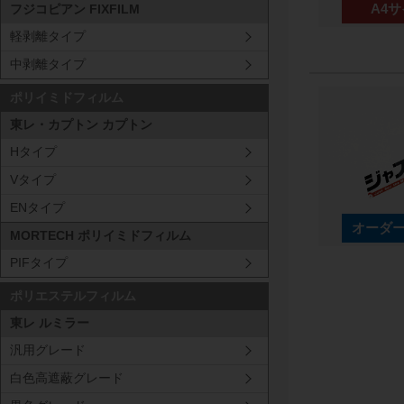
フジコピアン FIXFILM
軽剥離タイプ
中剥離タイプ
商品規格：
シ
ポリイミドフィルム
厚さ:100μm
東レ・カプトン カプトン
Hタイプ
Vタイプ
ENタイプ
MORTECH ポリイミドフィルム
PIFタイプ
型番・厚み
ポリエステルフィルム
東レ ルミラー
B2T0
100
μm
汎用グレード
白色高遮蔽グレード
B2T0