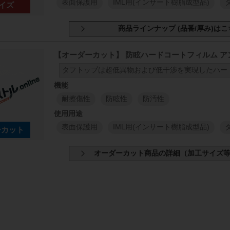
表面保護用
IML用(インサート樹脂成型品)
ート材
A4サイズ(297mm×210mm)
【オーダーカット】 防眩ハードコートフィルム アン
厚さ:125μm
厚さ:188
タフトップは超低異物および低干渉を実現したハー
耐擦傷性
防眩性
防汚性
表面保護用
IML用(インサート樹脂成型品)
原反幅
小巻
1000
1000
mm
mm
1
M
1000
1000