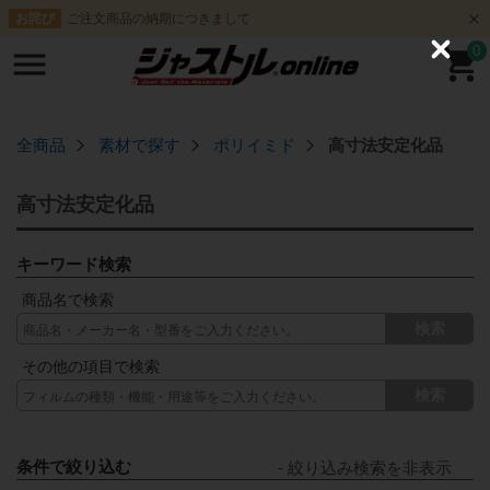
ご注文商品の納期につきまして
お詫び
0
C
l
o
s
e
全商品
素材で探す
ポリイミド
高寸法安定化品
高寸法安定化品
キーワード検索
商品名で検索
検索
その他の項目で検索
検索
条件で絞り込む