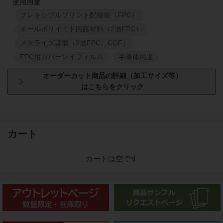
フレキシブルプリント配線板（FPC）
オールポリイミド回路材料（2層FPC）
メタライズ基盤（2層FPC、COF）
FPC用カバーレイフィルム
半導体用途
型番・厚み
原反幅
小巻
スリット
508
mm
30
mm
48
150EN
カート
508
mm
38
μm
1
M
1
M
カートは空です
508
mm
30
mm
48
200EN
508
mm
50
μm
1
M
1
M