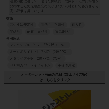
温度範囲に渡って、優れた機械的・電気的・化学的特性を
発揮するため先端産業に欠かせない素材として各方面から
高い評価を得ています。
高い寸法安定性
耐熱性・耐寒性
耐炎性
非延焼
耐化学薬品性
電気絶縁性
フレキシブルプリント配線板（FPC）
オールポリイミド回路材料（2層FPC）
メタライズ基盤（2層FPC、COF）
FPC用カバーレイフィルム
半導体用途
型番・厚み
原反幅
小巻
スリット
508
mm
30
mm
48
50EN
508
mm
12.5
μm