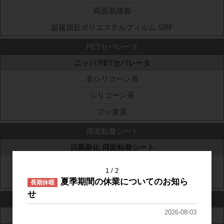
両面易接着
超複屈折ポリエステルフィルム SRF
PETセパレータ
ニッパ PETセパレータ
非シリコーン系
シリコーン系
フッ素系
両面粘着シート
日榮新化 両面粘着シート
PET基材両面粘着シート Neo Fix
1
2
高透明基材レス両面粘着シート MHM-FWD
夏季期間の休業についてのお知ら
長期休暇
せ
ポリカーボネートフィルム
2026-08-03
帝人 パンライト