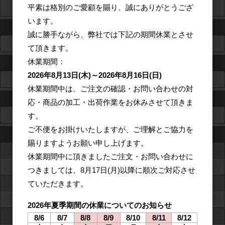
平素は格別のご愛顧を賜り、誠にありがとうござ
三菱ガス化学 ユーピロン
います。
透明リサイクルフィルム
誠に勝手ながら、弊社では下記の期間休業とさせ
東洋紡 リシャイン
て頂きます。
休業期間：
PENフィルム
2026年8月13日(木)～2026年8月16日(日)
東洋紡 テオネックス
休業期間中は、ご注文の確認・お問い合わせの対
生分解性フィルム
応・商品の加工・出荷作業をお休みさせて頂きま
セラニーズ Clarifoil (クラリフォイル)
す。
ご不便をお掛けいたしますが、ご理解とご協力を
ハードコートフィルム等
賜りますようお願い申し上げます。
アンチグレアフィルム
休業期間中に頂きましたご注文・お問い合わせに
IDフィルム
つきましては、
8月17日(月)以降に
順次ご対応させ
防眩ハードコートフィルム
ていただきます。
東レ タフトップ
2026年夏季期間の休業についてのお知らせ
KIMOTO KBフィルム
8/6
8/7
8/8
8/9
8/10
8/11
8/12