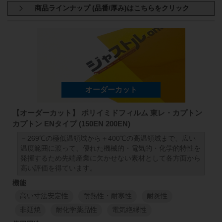
商品規格：
シート材
A4サイズ(297mm×210mm)
厚さ:37.5μm
厚さ:50μm
【オーダーカット】 ポリイミドフィルム 東レ・カプトン
カプトン ENタイプ (150EN 200EN)
－269℃の極低温領域から＋400℃の高温領域まで、広い
温度範囲に渡って、優れた機械的・電気的・化学的特性を
発揮するため先端産業に欠かせない素材として各方面から
高い評価を得ています。
高い寸法安定性
耐熱性・耐寒性
耐炎性
非延焼
耐化学薬品性
電気絶縁性