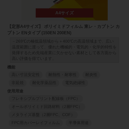
1
M
1
M
508
mm
30
mm
48
100EN
508
mm
【定形A4サイズ】 ポリイミドフィルム 東レ・カプトン カ
25
μm
プトン ENタイプ (150EN 200EN)
1
M
1
M
－269℃の極低温領域から＋400℃の高温領域まで、広い
温度範囲に渡って、優れた機械的・電気的・化学的特性を
発揮するため先端産業に欠かせない素材として各方面から
高い評価を得ています。
高い寸法安定性
耐熱性・耐寒性
耐炎性
非延焼
耐化学薬品性
電気絶縁性
フレキシブルプリント配線板（FPC）
オールポリイミド回路材料（2層FPC）
メタライズ基盤（2層FPC、COF）
FPC用カバーレイフィルム
半導体用途