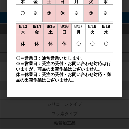
木
金
土
日
月
火
水
アンチグレアフィルム
〇
※
休
休
※
休
※
素材で探す
8/13
8/14
8/15
8/16
8/17
8/18
8/19
ポリエステル(PET)
木
金
土
日
月
火
水
標準品(汎用品)
休
休
休
休
〇
〇
〇
難燃品
易接着加工品
〇＝営業日：通常営業いたします。
※＝営業日：受注の受付・お問い合わせ対応は行
片面
いますが、商品の出荷作業はございません。
休＝休業日：受注の受付・お問い合わせ対応・商
両面
品の出荷作業はございません。
離型加工品
非シリコーンタイプ
シリコーンタイプ
フッ素タイプ
粘着加工品